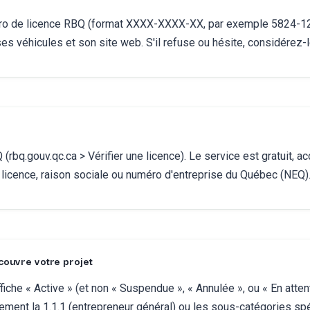
o de licence RBQ (format XXXX-XXXX-XX, par exemple 5824-1234
es véhicules et son site web. S'il refuse ou hésite, considérez
(rbq.gouv.qc.ca > Vérifier une licence). Le service est gratuit,
icence, raison sociale ou numéro d'entreprise du Québec (NEQ)
 couvre votre projet
ffiche « Active » (et non « Suspendue », « Annulée », ou « En atte
lement la 1.1.1 (entrepreneur général) ou les sous-catégories sp