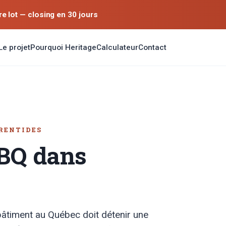
 lot — closing en 30 jours
Le projet
Pourquoi Heritage
Calculateur
Contact
RENTIDES
RBQ dans
bâtiment au Québec doit détenir une