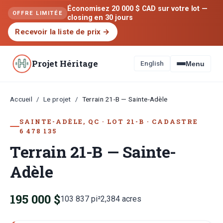
Économisez 20 000 $ CAD sur votre lot —
OFFRE LIMITÉE
closing en 30 jours
Recevoir la liste de prix
→
Projet Héritage
English
Menu
Accueil
Le projet
/
/
Terrain 21-B — Sainte-Adèle
SAINTE-ADÈLE, QC
·
LOT
21-B
·
CADASTRE
6 478 135
Terrain 21-B — Sainte-
Adèle
195 000 $
103 837
pi²
2,384
acres