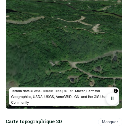
Terrain data ©
AWS Terrain Tiles
| ©
Esri
, Maxar, Earthstar
Geographics, USDA, USGS, AeroGRID, IGN, and the GIS User
⏸
Community
Carte topographique 2D
Masquer