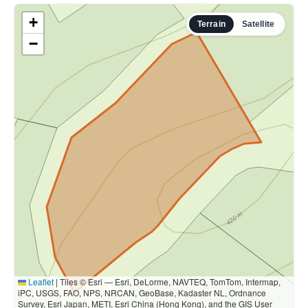
+
Terrain
Satellite
−
Leaflet
|
Tiles © Esri — Esri, DeLorme, NAVTEQ, TomTom, Intermap,
iPC, USGS, FAO, NPS, NRCAN, GeoBase, Kadaster NL, Ordnance
Survey, Esri Japan, METI, Esri China (Hong Kong), and the GIS User