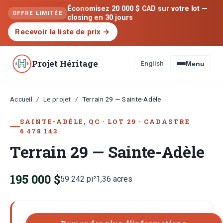
Économisez 20 000 $ CAD sur votre lot —
OFFRE LIMITÉE
closing en 30 jours
Recevoir la liste de prix
→
Projet Héritage
English
Menu
Accueil
Le projet
/
/
Terrain 29 — Sainte-Adèle
SAINTE-ADÈLE, QC
·
LOT
29
·
CADASTRE
6 478 143
Terrain 29 — Sainte-Adèle
195 000 $
59 242
pi²
1,36
acres