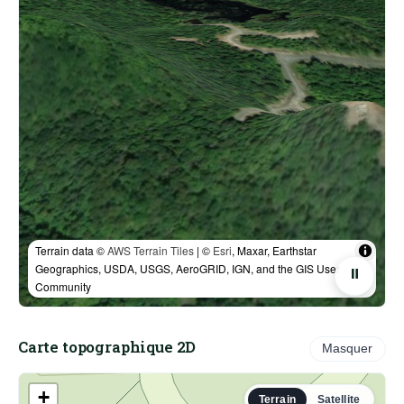
Terrain data ©
AWS Terrain Tiles
| ©
Esri
, Maxar, Earthstar
Geographics, USDA, USGS, AeroGRID, IGN, and the GIS User
⏸
Community
Carte topographique 2D
Masquer
+
Terrain
Satellite