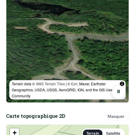
Terrain data ©
AWS Terrain Tiles
| ©
Esri
, Maxar, Earthstar
Geographics, USDA, USGS, AeroGRID, IGN, and the GIS User
⏸
Community
Carte topographique 2D
Masquer
+
Terrain
Satellite