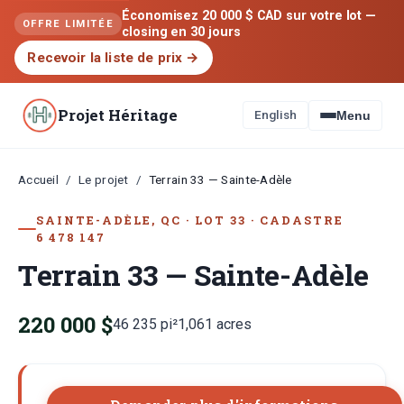
Économisez 20 000 $ CAD sur votre lot —
OFFRE LIMITÉE
closing en 30 jours
Recevoir la liste de prix
→
Projet Héritage
English
Menu
Accueil
Le projet
/
/
Terrain 33 — Sainte-Adèle
SAINTE-ADÈLE, QC
·
LOT
33
·
CADASTRE
6 478 147
Terrain 33 — Sainte-Adèle
220 000 $
46 235
pi²
1,061
acres