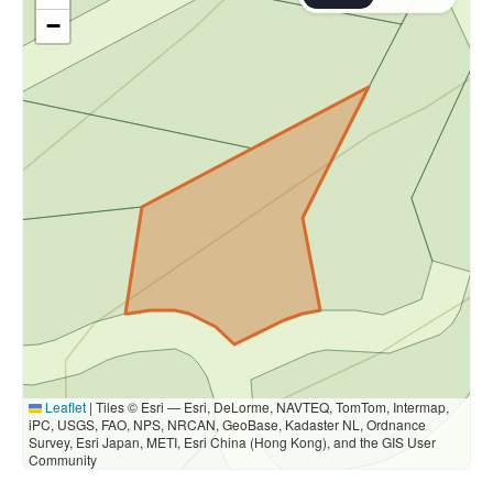
−
Leaflet
|
Tiles © Esri — Esri, DeLorme, NAVTEQ, TomTom, Intermap,
iPC, USGS, FAO, NPS, NRCAN, GeoBase, Kadaster NL, Ordnance
Survey, Esri Japan, METI, Esri China (Hong Kong), and the GIS User
Community