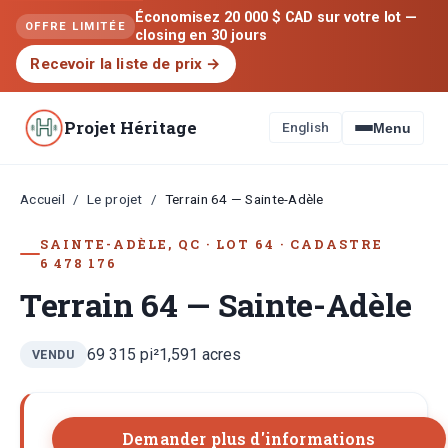
Économisez 20 000 $ CAD sur votre lot —
OFFRE LIMITÉE
closing en 30 jours
Recevoir la liste de prix
→
Projet Héritage
English
Menu
Accueil
Le projet
/
/
Terrain 64 — Sainte-Adèle
SAINTE-ADÈLE, QC
·
LOT
64
·
CADASTRE
6 478 176
Terrain 64 — Sainte-Adèle
69 315
pi²
1,591
acres
VENDU
Demander plus d'informations