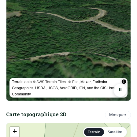
Terrain data ©
AWS Terrain Tiles
| ©
Esri
, Maxar, Earthstar
Geographics, USDA, USGS, AeroGRID, IGN, and the GIS User
⏸
Community
Carte topographique 2D
Masquer
+
Terrain
Satellite