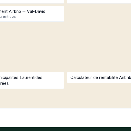
ent Airbnb — Val-David
urentides
icipalités Laurentides
Calculateur de rentabilité Airbn
rées