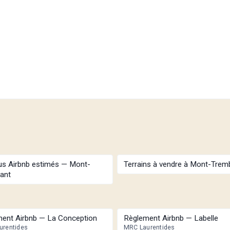
s Airbnb estimés — Mont-
Terrains à vendre à Mont-Trem
ant
ent Airbnb — La Conception
Règlement Airbnb — Labelle
urentides
MRC Laurentides