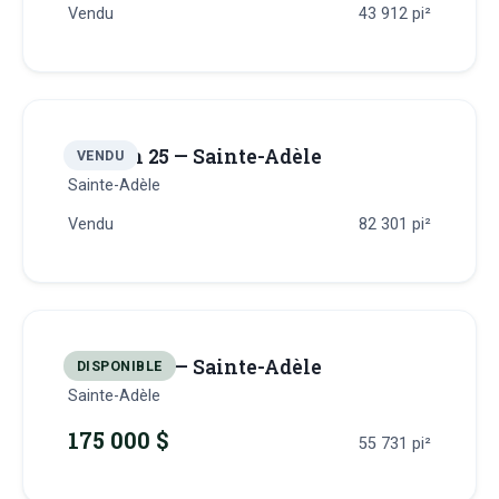
Vendu
43 912
pi²
Terrain 25 — Sainte-Adèle
VENDU
Sainte-Adèle
Vendu
82 301
pi²
Terrain 26 — Sainte-Adèle
DISPONIBLE
Sainte-Adèle
175 000 $
55 731
pi²