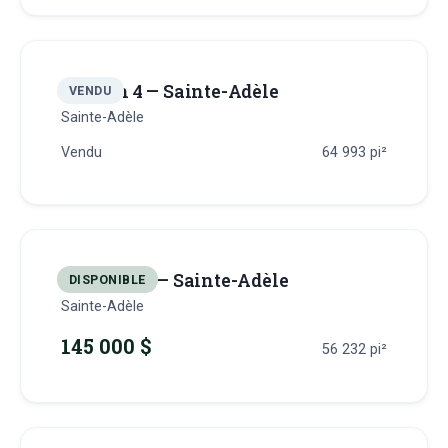
Terrain 4 — Sainte-Adèle
VENDU
Sainte-Adèle
Vendu
64 993
pi²
Terrain 40 — Sainte-Adèle
DISPONIBLE
Sainte-Adèle
145 000 $
56 232
pi²