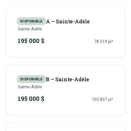
Terrain 21-A — Sainte-Adèle
DISPONIBLE
Sainte-Adèle
195 000 $
78 519
pi²
Terrain 21-B — Sainte-Adèle
DISPONIBLE
Sainte-Adèle
195 000 $
103 837
pi²