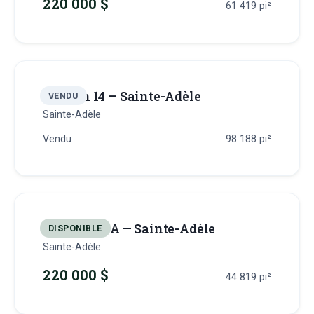
220 000 $
61 419
pi²
Terrain 14 — Sainte-Adèle
VENDU
Sainte-Adèle
Vendu
98 188
pi²
Terrain 15-A — Sainte-Adèle
DISPONIBLE
Sainte-Adèle
220 000 $
44 819
pi²