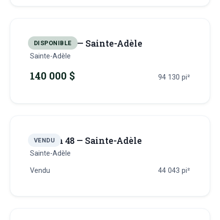
Terrain 47 — Sainte-Adèle
DISPONIBLE
Sainte-Adèle
140 000 $
94 130
pi²
Terrain 48 — Sainte-Adèle
VENDU
Sainte-Adèle
Vendu
44 043
pi²