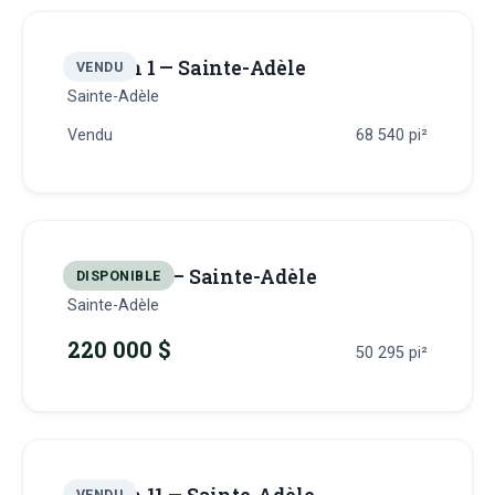
Terrain 1 — Sainte-Adèle
VENDU
Sainte-Adèle
Vendu
68 540
pi²
Terrain 10 — Sainte-Adèle
DISPONIBLE
Sainte-Adèle
220 000 $
50 295
pi²
VENDU