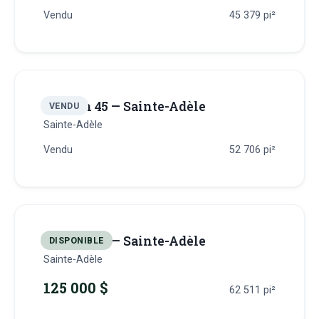
Vendu
45 379
pi²
Terrain 45 — Sainte-Adèle
VENDU
Sainte-Adèle
Vendu
52 706
pi²
Terrain 46 — Sainte-Adèle
DISPONIBLE
Sainte-Adèle
125 000 $
62 511
pi²