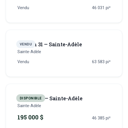
Vendu
46 031
pi²
Terrain 31 — Sainte-Adèle
VENDU
Sainte-Adèle
Vendu
63 583
pi²
Terrain 32 — Sainte-Adèle
DISPONIBLE
Sainte-Adèle
195 000 $
46 385
pi²